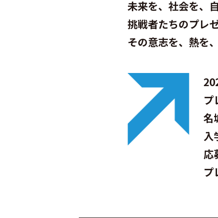
未来を、社会を、
挑戦者たちのプレ
その意志を、熱を
2
プ
名
入
応
プ