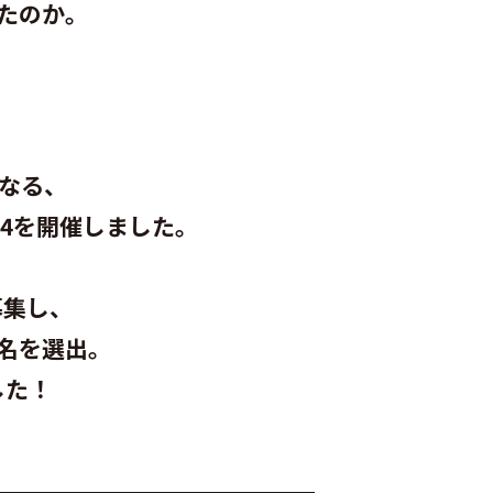
たのか。
となる、
024を開催しました。
、
募集し、
名を選出。
した！