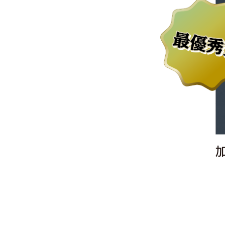
募金概要
税制上の優遇措置
ご寄付の顕彰
ご寄付に関するQ&A
椅子銘板募金募集