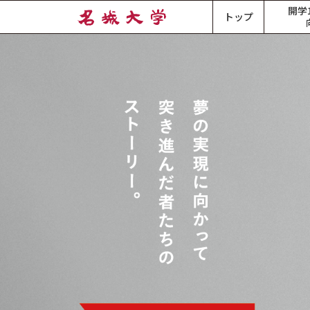
開学
トップ