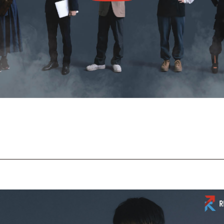
REALIZE CLIPS
REALIZE history
REALIZE Stories
REALIZE AWARD
REALIZE memories
REALIZE MESSAGE
新マスコット企画