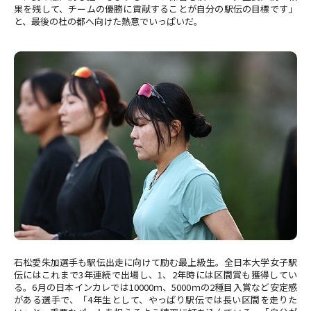
果を残して、チームの優勝に貢献することが自分の駅伝の目標です」
と、最後の杜の都へ向けた熱意でいっぱいだ。
石松愛朱加選手も駅伝出走に向けて励む最上級生。全日本大学女子駅
伝にはこれまで3年連続で出場し、1、2年時には区間賞も獲得してい
る。6月の日本インカレでは10000ｍ、5000ｍの2種目入賞など安定感
がある選手で、「4年生として、やっぱり駅伝では長い区間を走りた