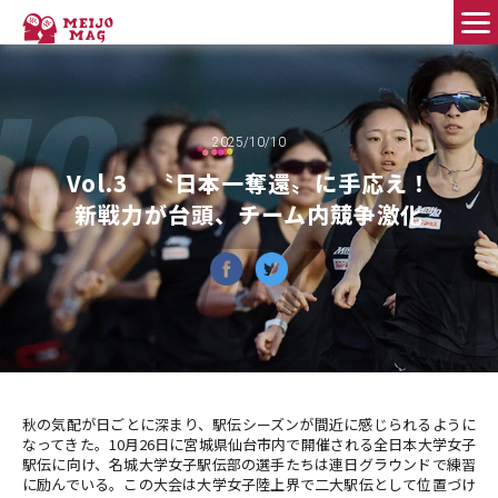
FEATURE PEOPLE
2025/10/10
Good Fellows
Vol.3 〝日本一奪還〟に手応え！
新戦力が台頭、チーム内競争激化
MEIJO DIAMOND
HELLO WORLD!
名城大のススメ！
学びのコミュニティ
秋の気配が日ごとに深まり、駅伝シーズンが間近に感じられるように
MEIPLE
なってきた。10月26日に宮城県仙台市内で開催される全日本大学女子
駅伝に向け、名城大学女子駅伝部の選手たちは連日グラウンドで練習
に励んでいる。この大会は大学女子陸上界で二大駅伝として位置づけ