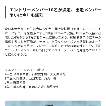
エントリーメンバー10名が決定、出走メンバー
争いは今年も熾烈
全日本大学女子駅伝は今年も仙台市陸上競技場（弘進ゴムアスリート
パーク仙台）を発着点とする6区間38.0kmで実施。昨年度の大会に出
場した6名のうち5名が現チームに残っており、経験者を中心にチーム
編成することが可能だ。一方で、トラックシーズンで活躍したルーキ
ーたちも意気軒昂で、フレッシュな顔ぶれで臨む可能性も十分。下記
エントリーメンバーから当日までにベストメンバーを見極めていくこ
とになりそうだ。
＜エントリーメンバー10名＞
4年生 米澤奈々香、石松愛朱加、大河原萌花
3年生 村岡美玖、山田未唯、力丸 楓
2年生 近藤希美
1年生 橋本和叶、長岡みさき、細見芽生