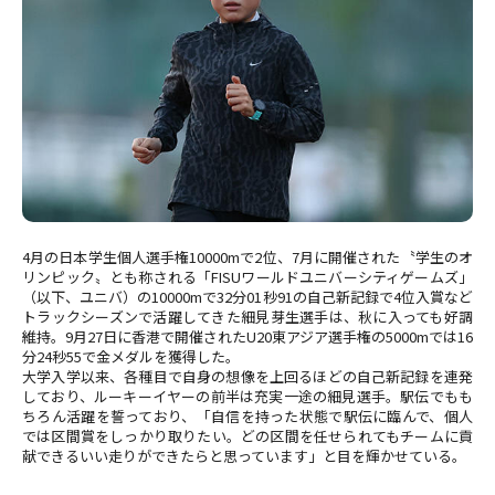
4月の日本学生個人選手権10000mで2位、7月に開催された〝学生のオ
リンピック〟とも称される「FISUワールドユニバーシティゲームズ」
（以下、ユニバ）の10000mで32分01秒91の自己新記録で4位入賞など
トラックシーズンで活躍してきた細見芽生選手は、秋に入っても好調
維持。9月27日に香港で開催されたU20東アジア選手権の5000mでは16
分24秒55で金メダルを獲得した。
大学入学以来、各種目で自身の想像を上回るほどの自己新記録を連発
しており、ルーキーイヤーの前半は充実一途の細見選手。駅伝でもも
ちろん活躍を誓っており、「自信を持った状態で駅伝に臨んで、個人
では区間賞をしっかり取りたい。どの区間を任せられてもチームに貢
献できるいい走りができたらと思っています」と目を輝かせている。