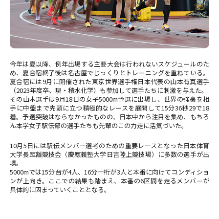
今年は夏以降、例年出場する主要大会は行われないスケジュールのた
め、夏合宿終了後は名古屋でじっくりとトレーニングを重ねている。
夏合宿には9月に開催された東京世界選手権日本代表の山本有真選手
（2023年度卒、現・積水化学）も参加して選手たちに刺激を与えた。
その山本選手は9月18日の女子5000m予選に出場し、世界の強豪を相
手に中盤まで先頭に立つ積極的なレースを展開して15分36秒29で18
着。予選突破はならなかったものの、日本中から注目を集め、もちろ
ん本学女子駅伝部の選手たちも先輩のこの力走に活気づいた。
10月5日には駅伝メンバー選考のための重要レースとなった日本体育
大学長距離競技会（慶應義塾大学日吉陸上競技場）に多数の選手が出
場。
5000mでは15分台が4人、16分一桁が3人と本番に向けてコンディショ
ンが上向き。ここでの結果も踏まえ、本番の6区間を走るメンバーが
具体的に固まっていくこととなる。