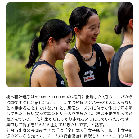
橋本和叶選手は5000ｍと10000ｍの2種目に出場した7月のユニバから
帰国後すぐに合宿に合流し、「まずは登録メンバーの10人に入らない
と本番走ることもできない」と、駅伝シーズンに向けて休まず汗を流
してきた。思い実ってエントリー入りを果たし、次は出走を狙って意
気込んでいる。「1年生からしっかり走れるようにしていきたいです。
集中して調子をどんどん上げていきたいです」と話す。
仙台市出身の長岡みさき選手は「全日本大学女子駅伝、富士山女子駅
伝のどちらも走って、チームの総合優勝に貢献したいです。自分は集