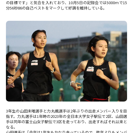
の目標です」と気合を入れており、10月5日の記録会では5000ｍで15
分56秒86の自己ベストをマークして好調を維持している。
3年生の山田未唯選手と力丸楓選手は2年ぶりの出走メンバー入りを目
指す。力丸選手は1年時の2023年の全日本大学女子駅伝で2区、山田選
手は同年の富士山女子駅伝で3区を走っており、出走すればそれ以来と
なる。
山田選手は「今年は1年生もかなり走っているので、昨年よりもメンバ