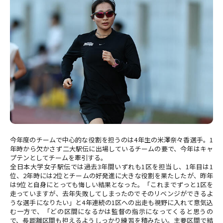
今年度のチームで中心的な役割を担うのは4年生の米澤奈々香選手。1
年時から欠かさず二大駅伝に出場しているチームの要で、今年はキャ
プテンとしてチームを牽引する。
全日本大学女子駅伝では過去3年間いずれも1区を担当し、1年目は1
位、2年時には2位とチームの好発進に大きな役割を果たしたが、昨年
は9位と自身にとっても悔しい結果となった。「これまでずっと1区を
走っていますが、去年失敗してしまったのでそのリベンジができるよ
うな選手になりたい」と4年連続の1区への出走も視野に入れて意気込
む一方で、「どの区間になるかは監督の指示になってくると思うの
で、長距離区間も担えるようしっかり練習を積みたい。主要区間で結