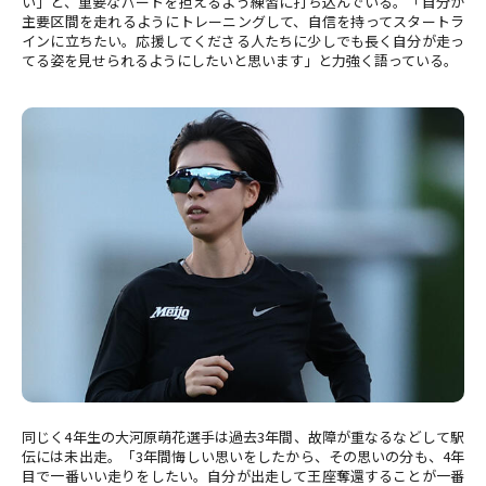
い」と、重要なパートを担えるよう練習に打ち込んでいる。「自分が
主要区間を走れるようにトレーニングして、自信を持ってスタートラ
インに立ちたい。応援してくださる人たちに少しでも長く自分が走っ
てる姿を見せられるようにしたいと思います」と力強く語っている。
同じく4年生の大河原萌花選手は過去3年間、故障が重なるなどして駅
伝には未出走。「3年間悔しい思いをしたから、その思いの分も、4年
目で一番いい走りをしたい。自分が出走して王座奪還することが一番