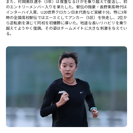
また、村岡美玖選手（3年）は度重なるけがを乗り越えて復活し、初
のエントリーメンバー入りを果たした。駅伝の強豪・長野東高時代は
インターハイ入賞、U20世界クロカン日本代表など実績十分。特に3年
時の全国高校駅伝ではエースとしてアンカー（5区）を快走し、2位か
ら逆転劇を演じて同校を初優勝に導いた。地道な長いリハビリを乗り
越えてようやく復調。その姿はチームメイトに大きな刺激を与えてい
る。