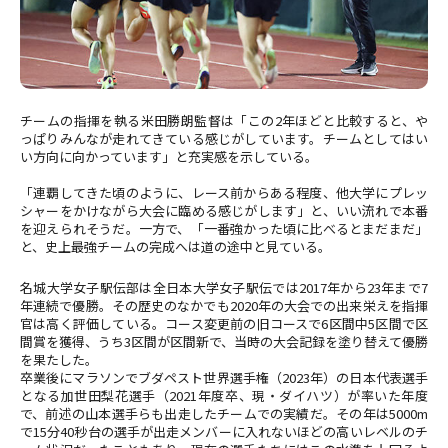
チームの指揮を執る米田勝朗監督は「この2年ほどと比較すると、や
っぱりみんなが走れてきている感じがしています。チームとしてはい
い方向に向かっています」と充実感を示している。
「連覇してきた頃のように、レース前からある程度、他大学にプレッ
シャーをかけながら大会に臨める感じがします」と、いい流れで本番
を迎えられそうだ。一方で、「一番強かった頃に比べるとまだまだ」
と、史上最強チームの完成へは道の途中と見ている。
名城大学女子駅伝部は全日本大学女子駅伝では2017年から23年まで7
年連続で優勝。その歴史のなかでも2020年の大会での出来栄えを指揮
官は高く評価している。コース変更前の旧コースで6区間中5区間で区
間賞を獲得、うち3区間が区間新で、当時の大会記録を塗り替えて優勝
を果たした。
卒業後にマラソンでブダペスト世界選手権（2023年）の日本代表選手
となる加世田梨花選手（2021年度卒、現・ダイハツ）が率いた年度
で、前述の山本選手らも出走したチームでの実績だ。その年は5000m
で15分40秒台の選手が出走メンバーに入れないほどの高いレベルのチ