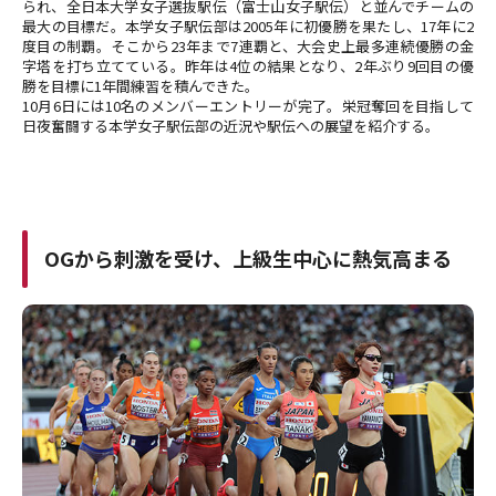
られ、全日本大学女子選抜駅伝（富士山女子駅伝）と並んでチームの
最大の目標だ。本学女子駅伝部は2005年に初優勝を果たし、17年に2
度目の制覇。そこから23年まで7連覇と、大会史上最多連続優勝の金
字塔を打ち立てている。昨年は4位の結果となり、2年ぶり9回目の優
勝を目標に1年間練習を積んできた。
10月6日には10名のメンバーエントリーが完了。栄冠奪回を目指して
日夜奮闘する本学女子駅伝部の近況や駅伝への展望を紹介する。
OGから刺激を受け、上級生中心に熱気高まる