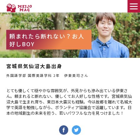
2018/05/01
FEATURE PEOPLE
頼まれたら断れない？お人
好しBOY
Good Fellows
MEIJO DIAMOND
宮城県気仙沼大島出身
外国語学部 国際英語学科 2年 伊東英司さん
HELLO WORLD!
とても優しくて穏やかな雰囲気が、外見からも滲み出ている伊東さ
名城大のススメ！
ん。頼まれると断れない、優しくてお人好しな性格です。宮城県気仙
沼大島で生まれ育ち、東日本大震災も経験。今は故郷を離れて名城大
学で英語を勉強しながら、ボランティア協議会で活躍しています。日
学びのコミュニティ
本の地域創生の未来を担う、若いパワフルな力を見つけました！
MEIPLE