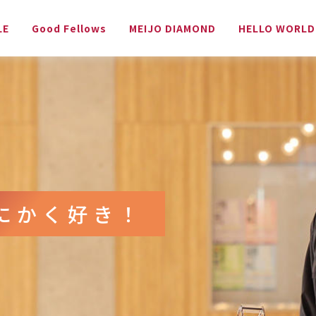
LE
Good Fellows
MEIJO DIAMOND
HELLO WORLD
にかく好き！