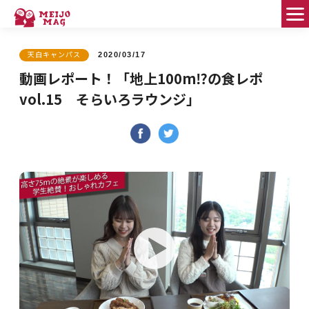
天白キャンパス
2020/03/17
FEATURE PEOPLE
動画レポート！「地上100m⁉の食レポ
vol.15 そらいろラウンジ」
Good Fellows
MEIJO DIAMOND
HELLO WORLD!
名城大のススメ！
学びのコミュニティ
MEIPLE