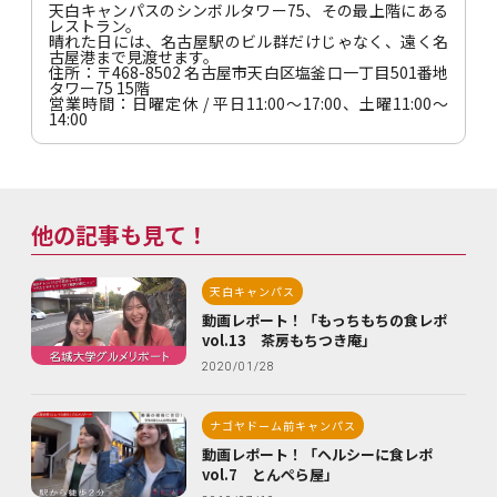
天白キャンパスのシンボルタワー75、その最上階にある
レストラン。
晴れた日には、名古屋駅のビル群だけじゃなく、遠く名
古屋港まで見渡せます。
住所：〒468-8502 名古屋市天白区塩釜口一丁目501番地
タワー75 15階
営業時間：日曜定休 / 平日11:00～17:00、土曜11:00～
14:00
他の記事も見て！
天白キャンパス
動画レポート！「もっちもちの食レポ
vol.13 茶房もちつき庵」
2020/01/28
ナゴヤドーム前キャンパス
動画レポート！「ヘルシーに食レポ
vol.7 とんぺら屋」