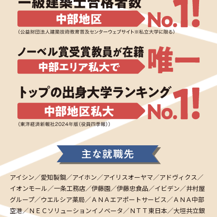
アイシン／愛知製鋼／アイホン／アイリスオーヤマ／アドヴィクス／
イオンモール／一条工務店／伊藤園／伊藤忠食品／イビデン／井村屋
グループ／ウエルシア薬局／ＡＮＡエアポートサービス／ＡＮＡ中部
空港／ＮＥＣソリューションイノベータ／ＮＴＴ東日本／大垣共立銀