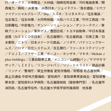
行／オークマ／大塚商会／大林組／岡崎信用金庫／河村電器産業／関
西電力／興和／JR東海／JR西日本／ジェイテクト／清水建設／十六フ
ァイナンシャルグループ／Sky／スズキ／ＳＵＢＡＲＵ／住友電装／
住友理工／住友林業／大同特殊鋼／大和ハウス工業／竹中工務店／中
日新聞社／中部電力／デンソーソリューション／デンソーテクノ／東
映アニメーション／東邦ガス／豊田合成／トヨタ自動車／中日本高速
道路（ＮＥＸＣＯ中日本）／名古屋銀行／名古屋鉄道／日東工業／日
本郵政／ニトリ／日本メナード化粧品／ノリタケ／パナソニックホー
ムズ／パロマ／日立システムズ／百五銀行／ファーストリテイリング
／ＦＵＪＩ／ブラザー工業／ホーユー／ホシザキ／マキタ／Mizkan J
plus Holdings／三菱自動車工業／メニコン／山崎製パン／ヤマザキマ
ザック／ＬＩＸＩＬ／リコージャパン／リゾートトラスト／良品計画
／リンナイ／警視庁／厚生労働省 愛知労働局／財務省 名古屋税関／
国土交通省 中部地方整備局／愛知県庁／愛知県教育委員会／愛知県警
察本部／愛知医科大学病院／名古屋国税局（国税専門官）／名古屋市
消防局／名古屋市役所／名古屋大学医学部附属病院 他多数