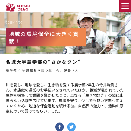
2018/11/29
FEATURE PEOPLE
地域の環境保全に大きく貢
献！
Good Fellows
MEIJO DIAMOND
名城大学農学部の“さかなクン”
農学部 生物環境科学科 2年 今井洸貴さん
HELLO WORLD!
川を愛し、地球を愛し、生き物を愛する農学部2年生の今井洸貴さ
名城大のススメ！
ん。水族館の運営のお手伝いをされていたほか、絶滅が囁かれていた
生物を採集して世間を驚かせたりと、単なる「生き物好き」の域に止
まらない活躍を広げています。環境を守り、少しでも良い方向へ変え
学びのコミュニティ
ていくため、地道な保全活動を続ける彼。自然界の魅力と、活動の原
点について語ってもらいました。
MEIPLE