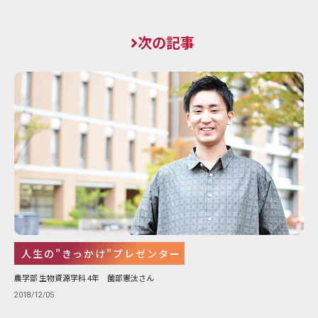
次の記事
人生の"きっかけ"プレゼンター
農学部 生物資源学科 4年 薗部憲汰さん
2018/12/05