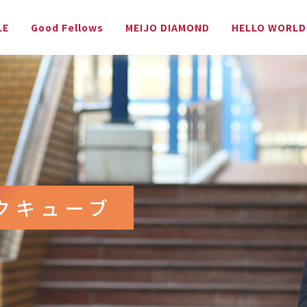
LE
Good Fellows
MEIJO DIAMOND
HELLO WORLD
クキューブ