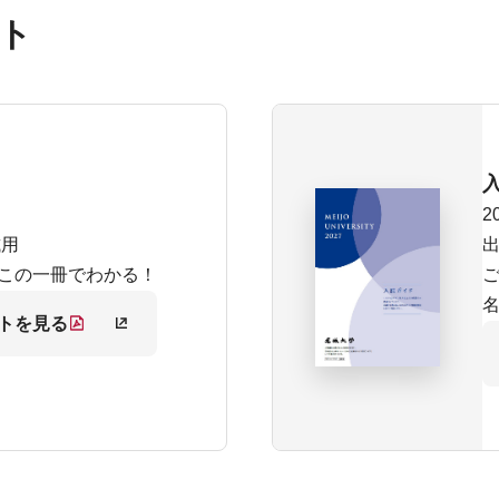
ト
2
試用
この一冊でわかる！
トを見る