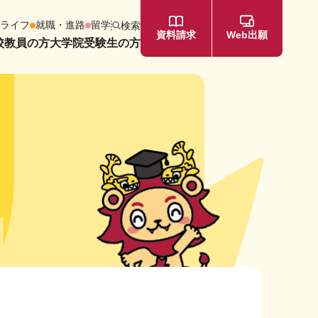
ライフ
就職・進路
留学
検索
資料請求
Web出願
教員​の方​
大学院受験生の方