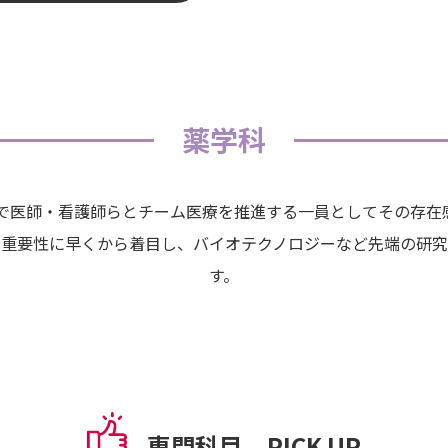
薬学科
で医師・看護師らとチーム医療を推進する⼀員としてその存在
る重要性に早くから着⽬し、バイオテクノロジーなど先端の研究
す。
専門科目 PICK UP