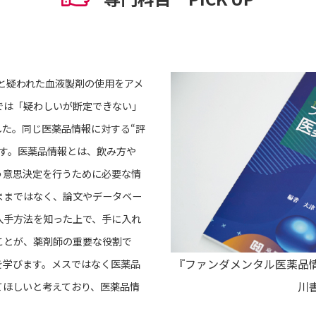
つと疑われた⾎液製剤の使⽤をアメ
では「疑わしいが断定できない」
した。同じ医薬品情報に対する“評
です。医薬品情報とは、飲み⽅や
う意思決定を⾏うために必要な情
ままではなく、論⽂やデータベー
⼊⼿⽅法を知った上で、⼿に⼊れ
ことが、薬剤師の重要な役割で
『ファンダメンタル医薬品
を学びます。メスではなく医薬品
川
てほしいと考えており、医薬品情
。