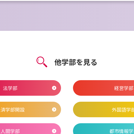
他学部を見る
法学部
経営学部
経済学部開設
外国語学
人間学部
都市情報学