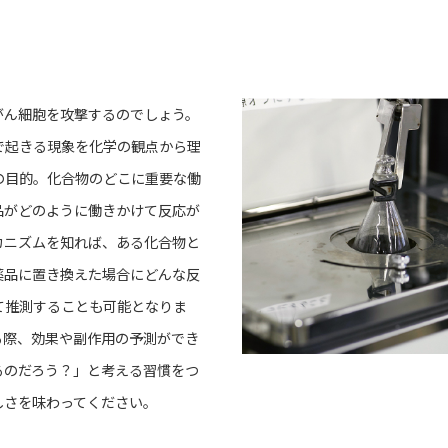
がん細胞を攻撃するのでしょう。
で起きる現象を化学の観点から理
の⽬的。化合物のどこに重要な働
品がどのように働きかけて反応が
カニズムを知れば、ある化合物と
薬品に置き換えた場合にどんな反
て推測することも可能となりま
る際、効果や副作⽤の予測ができ
るのだろう？」と考える習慣をつ
しさを味わってください。