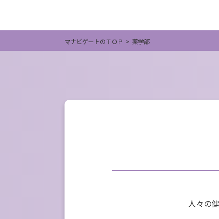
マナビゲートのＴＯＰ
薬学部
⼈々の