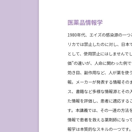
医薬品情報学
1980年代、エイズの感染源の⼀
リカでは禁⽌したのに対し、⽇本
として、使⽤禁⽌にはしませんで
価”の違いが、⼈命に関わった例
効き⽬、副作⽤など、⼈が薬を使
報。メーカーが発表する情報その
ス、書籍など多様な情報源とその
た情報を評価し、患者に適応する
す。本講義では、その⼀連の⽅法
情報で患者を救える薬剤師になっ
報学は本質的なスキルの⼀つです