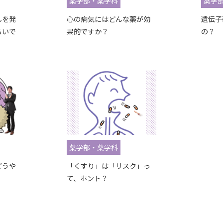
薬学部・薬学科
薬学
んを発
心の病気にはどんな薬が効
遺伝子
らいで
果的ですか？
の？
薬学部・薬学科
どうや
「くすり」は「リスク」っ
て、ホント？