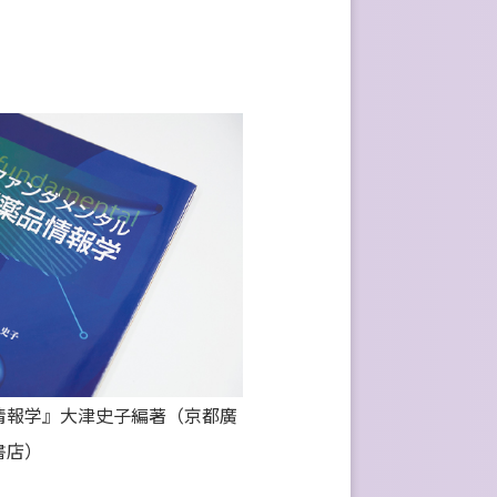
情報学』大津史⼦編著（京都廣
書店）