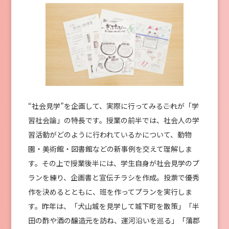
“社会⾒学”を企画して、実際に⾏ってみる――これが「学
習社会論」の特⻑です。授業の前半では、社会⼈の学
習活動がどのように⾏われているかについて、動物
園・美術館・図書館などの新事例を交えて理解しま
す。その上で授業後半には、学⽣⾃⾝が社会⾒学のプ
ランを練り、企画書と宣伝チラシを作成。投票で優秀
作を決めるとともに、班を作ってプランを実⾏しま
す。昨年は、「⽝⼭城を⾒学して城下町を散策」「半
⽥の酢や酒の醸造元を訪ね、運河沿いを巡る」「蒲郡