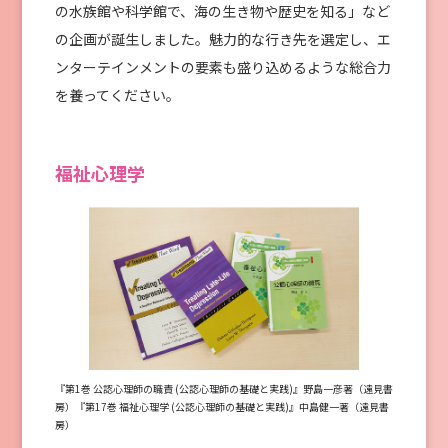
の⽔族館や科学館で、海の⽣き物や歴史を知る」など
の企画が誕⽣しました。魅⼒的な⾏き先を選定し、エ
ンターテインメントの要素も盛り込めるような総合⼒
を養ってください。
福祉⼼理学
『第1巻 公認⼼理師の職責 (公認⼼理師の基礎と実践)』野島⼀彦著（遠⾒書
房）『第17巻 福祉⼼理学 (公認⼼理師の基礎と実践)』中島健⼀著（遠⾒書
房）