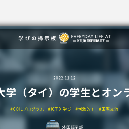
2022.11.12
大学（タイ）の学生とオン
#COILプログラム
#ICT X 学び
#刺激的！
#国際交流
外国語学部