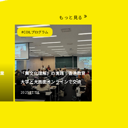
もっと見る
#COILプログラム
授業
「異文化理解」の実践！香港教育
大学と大画面オンラインで交流
2025.11.04