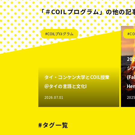
「＃COILプログラム」の他の記
#COILプログラム
#C
20
シ
タイ・コンケン大学とCOIL授業
(Fa
＠タイの言語と文化I
Hem
2026.07.01
2025
#タグ一覧