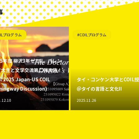
事
OILプログラム
#COILプログラム
25年度 柳沢3年ゼミII、バレン
ア大生と文学交流第二弾実施！
ll 2025 Japan-US COIL
タイ・コンケン大学とCOIL
ingway Discussion)
＠タイの言語と文化II
.12.10
2025.11.26