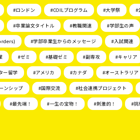
#ロンドン
#COILプログラム
#大学祭
#
#卒業論文タイトル
#教職関連
#学部生の声
orders)
#学部卒業生からのメッセージ
#入試関連
業
#ゼミ
#基礎ゼミ
#副専攻
#キャリア
ター留学
#アメリカ
#カナダ
#オーストラリア
ーンシップ
#国際交流
#社会連携プロジェクト
#最先端！
#一生の宝物！
#刺激的！
#挑