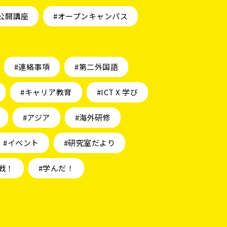
公開講座
#オープンキャンパス
#連絡事項
#第二外国語
#キャリア教育
#ICT X 学び
#アジア
#海外研修
#イベント
#研究室だより
戦！
#学んだ！