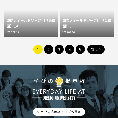
国際フィールドワーク(I)（英語
国際フィールドワーク(I)（英語
圏）_4
圏）_3
2025.09.26
2025.09.26
1
2
3
4
5
次へ
学びの掲示板トップへ戻る