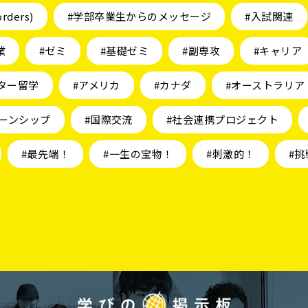
orders)
#学部卒業生からのメッセージ
#入試関連
業
#ゼミ
#基礎ゼミ
#副専攻
#キャリア
ター留学
#アメリカ
#カナダ
#オーストラリア
ーンシップ
#国際交流
#社会連携プロジェクト
#最先端！
#一生の宝物！
#刺激的！
#挑