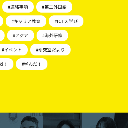
#連絡事項
#第二外国語
#キャリア教育
#ICT X 学び
#アジア
#海外研修
#イベント
#研究室だより
戦！
#学んだ！