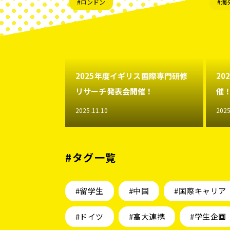
#ロンドン
#海
2025年度イギリス国際専門研修
2
リサーチ発表会開催！
催
2025.11.10
2025
#タグ一覧
#留学生
#中国
#国際キャリア
#ドイツ
#高大連携
#学生企画