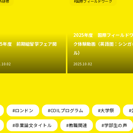
外研修
#国際フィールドワーク
2025年度 国際フィールド
025年度 前期組留学フェア開
ク体験動画（英語圏：シンガ
！
ル）
.10.02
2025.10.02
#ロンドン
#COILプログラム
#大学祭
#
#卒業論文タイトル
#教職関連
#学部生の声