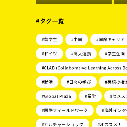
#タグ一覧
#留学生
#中国
#国際キャリア
#ドイツ
#高大連携
#学生企画
#CLAB (Collaborative Learning Across B
#就活
#日々の学び
#英語の授
#Global Plaza
#留学
#セメス
#国際フィールドワーク
#海外インタ
#カルチャーショック
#オススメ！