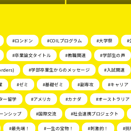
#ロンドン
#COILプログラム
#大学祭
#
#卒業論文タイトル
#教職関連
#学部生の声
orders)
#学部卒業生からのメッセージ
#入試関連
業
#ゼミ
#基礎ゼミ
#副専攻
#キャリア
ター留学
#アメリカ
#カナダ
#オーストラリア
ーンシップ
#国際交流
#社会連携プロジェクト
#最先端！
#一生の宝物！
#刺激的！
#挑