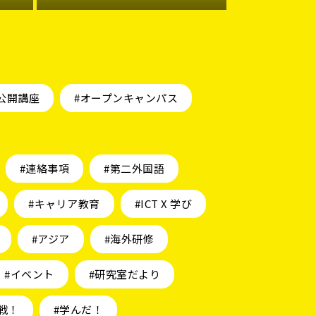
公開講座
#オープンキャンパス
#連絡事項
#第二外国語
#キャリア教育
#ICT X 学び
#アジア
#海外研修
#イベント
#研究室だより
戦！
#学んだ！