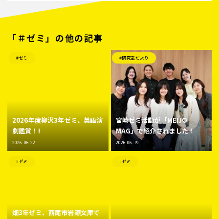
「＃ゼミ」の他の記事
#ゼミ
#研究室だより
2026年度柳沢3年ゼミ、英語演
宮崎ゼミ活動が「MEIJO
劇鑑賞！!
MAG」で紹介されました！
2026.06.22
2026.06.19
#ゼミ
#ゼミ
畑3年ゼミ、西尾市岩瀬文庫で