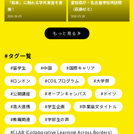
「和本」に触れる学外実習を実
愛知県庁・名古屋市役所訪問
施！
（萩藤ゼミ）
2026.06.05
2026.05.28
もっと見る
#タグ一覧
#留学生
#中国
#国際キャリア
#ロンドン
#COILプログラム
#大学祭
#公開講座
#オープンキャンパス
#ドイツ
#高大連携
#学生企画
#卒業論文タイトル
#教職関連
#学部生の声
#CLAB (Collaborative Learning Across Borders)