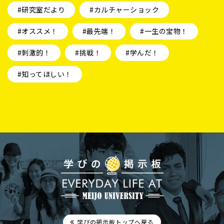
#研究室だより
#カルチャーショック
#オススメ！
#最先端！
#一生の宝物！
#刺激的！
#挑戦！
#学んだ！
#知ってほしい！
学びの掲示板トップへ戻る