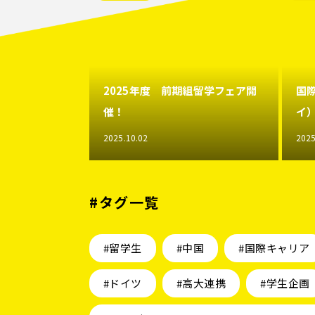
2025年度 前期組留学フェア開
国
催！
イ
2025.10.02
2025
#タグ一覧
#留学生
#中国
#国際キャリア
#ドイツ
#高大連携
#学生企画