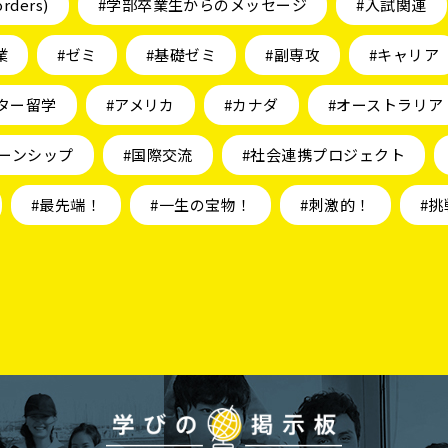
orders)
#学部卒業生からのメッセージ
#入試関連
業
#ゼミ
#基礎ゼミ
#副専攻
#キャリア
ター留学
#アメリカ
#カナダ
#オーストラリア
ーンシップ
#国際交流
#社会連携プロジェクト
#最先端！
#一生の宝物！
#刺激的！
#挑