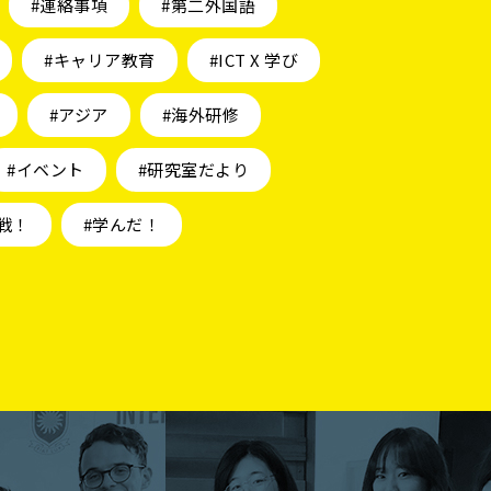
#連絡事項
#第二外国語
#キャリア教育
#ICT X 学び
#アジア
#海外研修
#イベント
#研究室だより
戦！
#学んだ！