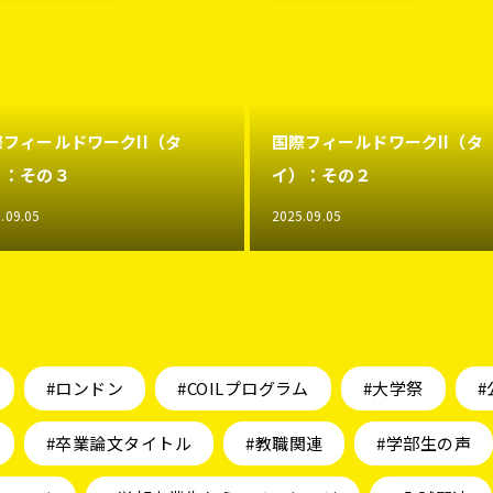
際フィールドワークII（タ
国際フィールドワークII（タ
）：その３
イ）：その２
.09.05
2025.09.05
#ロンドン
#COILプログラム
#大学祭
#
#卒業論文タイトル
#教職関連
#学部生の声