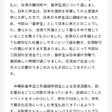
もに、台湾の観光地や、留学生活について話しまし
た。日本人学生は、日本の高校を卒業してから真理大
学に入学した方で、日本の大学生活に興味があったた
め、今回は「留学生」として日本に来たとのことでし
た。彼らから、台湾で外国人として暮らす中で感じて
いることを教えてもらいました。台湾の人は外国人にと
ても親切なため暮らしやすいという話を聞き、台湾旅行
への関心がますます高まりました。私にとって今回は
三回目の交流会でしたが、留学生は日本語が流暢で、
毎回楽しい時間が過ごせました。交流会で出会った
方々との繋がりをこれからも大切にしてゆきたいで
す。
中華系留学生と外国語学部生による交流活動も、回
を重ねるごとに内容が深まっています。近頃はこうした
イベントをきっかけにして、学内でSAをしたり、学外
で異文化交流にいそしむ学生も出てきているようで
す。今年度からドーム前キャンパスのグローバルプラ