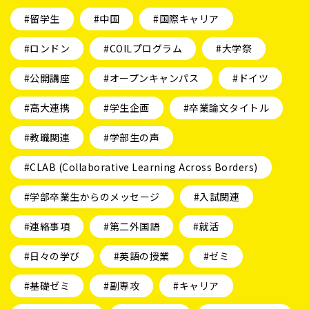
#留学生
#中国
#国際キャリア
#ロンドン
#COILプログラム
#大学祭
#公開講座
#オープンキャンパス
#ドイツ
#高大連携
#学生企画
#卒業論文タイトル
#教職関連
#学部生の声
#CLAB (Collaborative Learning Across Borders)
#学部卒業生からのメッセージ
#入試関連
#連絡事項
#第二外国語
#就活
#日々の学び
#英語の授業
#ゼミ
#基礎ゼミ
#副専攻
#キャリア