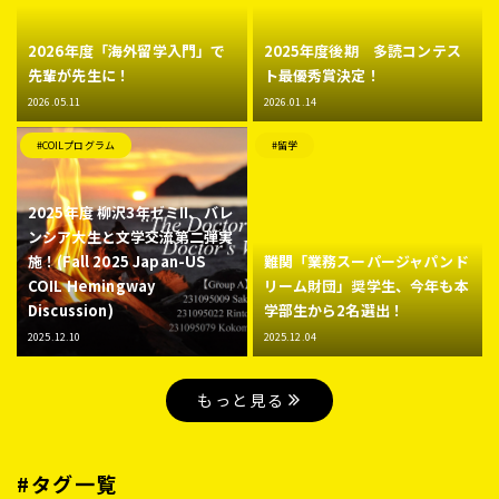
2026年度「海外留学入門」で
2025年度後期 多読コンテス
先輩が先生に！
ト最優秀賞決定！
2026.05.11
2026.01.14
#COILプログラム
#留学
2025年度 柳沢3年ゼミII、バレ
ンシア大生と文学交流第二弾実
施！(Fall 2025 Japan-US
難関「業務スーパージャパンド
COIL Hemingway
リーム財団」奨学生、今年も本
Discussion)
学部生から2名選出！
2025.12.10
2025.12.04
もっと見る
#タグ一覧