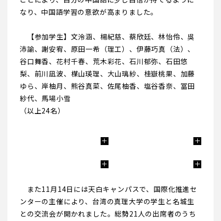
なり、中国語学習の意欲が高まりました。
【参加学生】文泠涵、楊紀慈、蔡欣廷、林怡伶、吳
沛諭、謝安宥、原田一希（理工）、伊藤巧真（法）、
谷口舞香、花村千春、荒木彩花、石川郁弥、石田悠
梨、前川凪波、楳山瑛理、大山璃紗、桂嶽桃果、加藤
ゆら、岸柚月、熊谷真菜、佐尾柚香、塩谷香奈、冨田
紗代、馬場小雪
（以上24名）
また11月14日には天白キャンパスで、国際化推進セ
ンターの主催により、台湾の真理大学の学生と名城生
との交流会が開かれました。総勢21人の出席者のうち