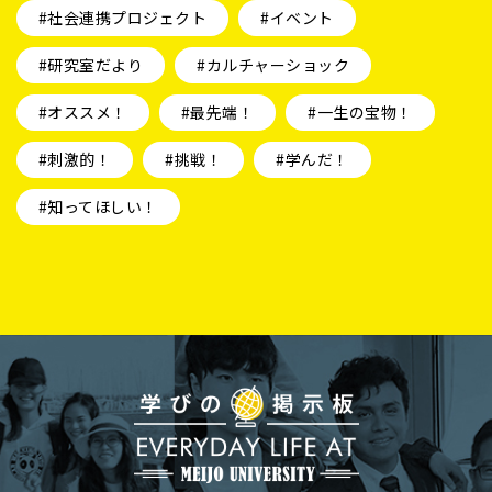
#社会連携プロジェクト
#イベント
#研究室だより
#カルチャーショック
#オススメ！
#最先端！
#一生の宝物！
#刺激的！
#挑戦！
#学んだ！
#知ってほしい！