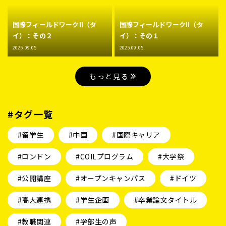
国際フィールドワークII（タ
国際フィールドワークII（タ
イ）：その２
イ）：その１
2025.09.05
2025.09.05
もっと見る
#タグ一覧
#留学生
#中国
#国際キャリア
#ロンドン
#COILプログラム
#大学祭
#公開講座
#オープンキャンパス
#ドイツ
#高大連携
#学生企画
#卒業論文タイトル
#教職関連
#学部生の声