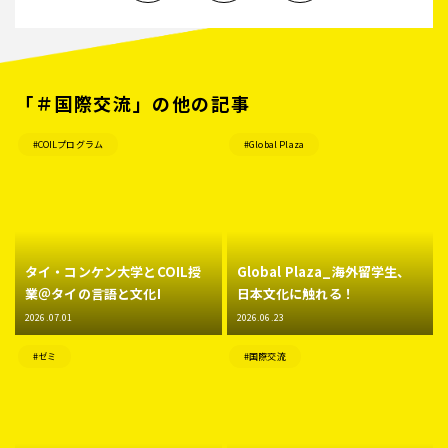
「＃国際交流」の他の記事
#COILプログラム
#Global Plaza
タイ・コンケン大学とCOIL授
Global Plaza_海外留学生、
業＠タイの言語と文化I
日本文化に触れる！
2026.07.01
2026.06.23
#ゼミ
#国際交流