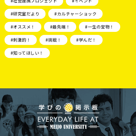
#社会連携プロジェクト
#イベント
#研究室だより
#カルチャーショック
#オススメ！
#最先端！
#一生の宝物！
#刺激的！
#挑戦！
#学んだ！
#知ってほしい！