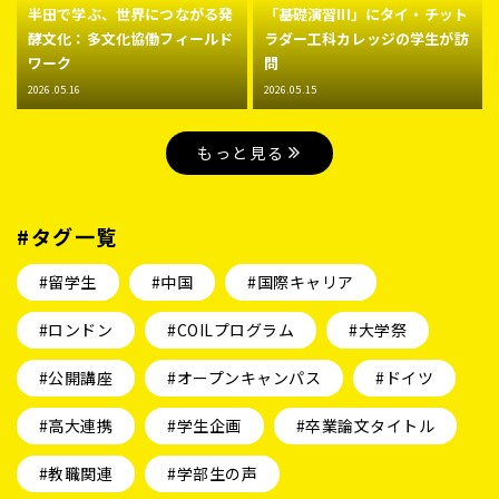
半田で学ぶ、世界につながる発
「基礎演習III」にタイ・チット
酵文化：多文化協働フィールド
ラダー工科カレッジの学生が訪
ワーク
問
2026.05.16
2026.05.15
もっと見る
#タグ一覧
#留学生
#中国
#国際キャリア
#ロンドン
#COILプログラム
#大学祭
#公開講座
#オープンキャンパス
#ドイツ
#高大連携
#学生企画
#卒業論文タイトル
#教職関連
#学部生の声