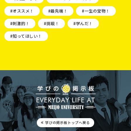
#オススメ！
#最先端！
#一生の宝物！
#刺激的！
#挑戦！
#学んだ！
#知ってほしい！
学びの掲示板トップへ戻る