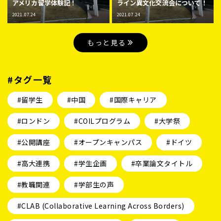
アメリカ留学体験記！
ライン異文化交流会について！
2021.07.24
2021.07.24
もっと見る
#タグ一覧
#留学生
#中国
#国際キャリア
#ロンドン
#COILプログラム
#大学祭
#公開講座
#オープンキャンパス
#ドイツ
#高大連携
#学生企画
#卒業論文タイトル
#教職関連
#学部生の声
#CLAB (Collaborative Learning Across Borders)