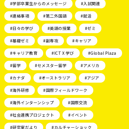
#学部卒業生からのメッセージ
#入試関連
#連絡事項
#第二外国語
#就活
#日々の学び
#英語の授業
#ゼミ
#基礎ゼミ
#副専攻
#キャリア
#キャリア教育
#ICT X 学び
#Global Plaza
#留学
#セメスター留学
#アメリカ
#カナダ
#オーストラリア
#アジア
#海外研修
#国際フィールドワーク
#海外インターンシップ
#国際交流
#社会連携プロジェクト
#イベント
#研究室だより
#カルチャーショック