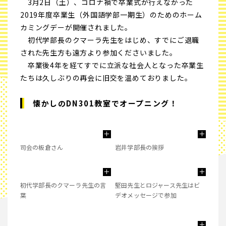
3月2日（土）、コロナ禍で卒業式が行えなかった
2019年度卒業生（外国語学部一期生）のためのホーム
カミングデーが開催されました。
初代学部長のクマーラ先生をはじめ、すでにご退職
された先生方も遠方より参加くださいました。
卒業後4年を経てすでに立派な社会人となった卒業生
たちは久しぶりの再会に旧交を温めておりました。
懐かしのDN301教室でオープニング！
司会の板倉さん
岩井学部長の挨拶
初代学部長のクマーラ先生の言
堅田先生とロジャース先生はビ
葉
デオメッセージで参加