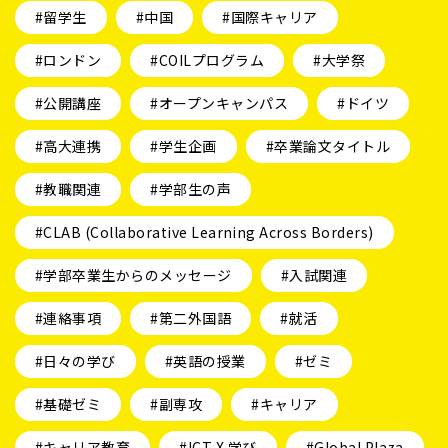
#留学生
#中国
#国際キャリア
#ロンドン
#COILプログラム
#大学祭
#公開講座
#オープンキャンパス
#ドイツ
#高大連携
#学生企画
#卒業論文タイトル
#教職関連
#学部生の声
#CLAB (Collaborative Learning Across Borders)
#学部卒業生からのメッセージ
#入試関連
#連絡事項
#第二外国語
#就活
#日々の学び
#英語の授業
#ゼミ
#基礎ゼミ
#副専攻
#キャリア
#キャリア教育
#ICT X 学び
#Global Plaza