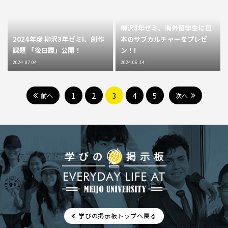
柳沢3年ゼミ、海外留学生に日
2024年度 柳沢3年ゼミI、創作
本のサブカルチャーをプレゼ
課題 「後日譚」公開！
ン！!
2024.07.04
2024.06.14
1
2
3
4
5
前へ
次へ
学びの掲示板トップへ戻る