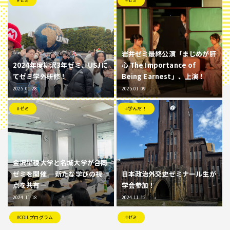
#ゼミ
#ゼミ
岩井ゼミ最終公演「まじめが肝
2024年度柳沢3年ゼミ、USJに
心 The Importance of
てゼミ学外研修！
Being Earnest」、上演！
2025.01.28
2025.01.09
#ゼミ
#学んだ！
金沢星稜大学と名城大学が合同
ゼミを開催 ―新たな学びの視
日本政治外交史ゼミナール生が
点を共有―
学会参加！
2024.11.18
2024.11.12
#COILプログラム
#ゼミ