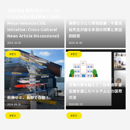
2024年度 柳沢3年ゼミII、バレ
ンシア大生と文化交流！(2024
Meijo-Valencia COIL
藤原ゼミにて特別授業：千葉克
Initiative: Cross-Cultural
裕先生が語る多読の効果と実証
News Article Discussions!)
的研究
2024.10.30
2024.10.06
#ゼミ
#ゼミ
言葉の壁を越えて：日本語学習
支援を通じたベトナムとの国際
萩藤ゼミ、長野で合宿！
交流
2024.09.16
2024.08.15
#ゼミ
#ゼミ