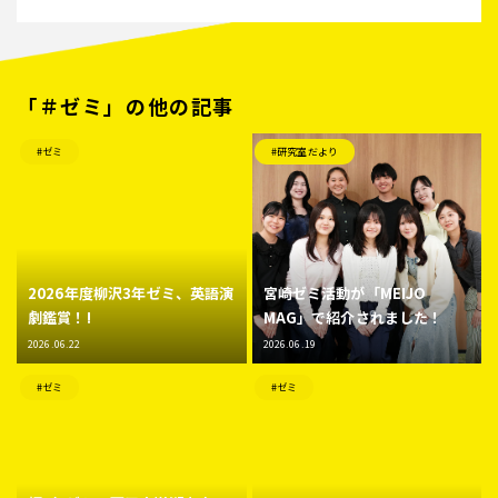
「＃ゼミ」の他の記事
#ゼミ
#研究室だより
2026年度柳沢3年ゼミ、英語演
宮崎ゼミ活動が「MEIJO
劇鑑賞！!
MAG」で紹介されました！
2026.06.22
2026.06.19
#ゼミ
#ゼミ