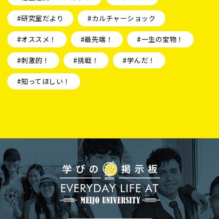
#研究室だより
#カルチャーショック
#オススメ！
#最先端！
#一生の宝物！
#刺激的！
#挑戦！
#学んだ！
#知ってほしい！