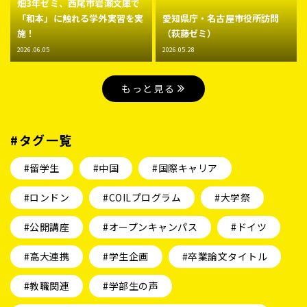
畑3年ゼミ、西尾市岩瀬文庫で
「和本」に触れる学外実習を実
愛知県庁・名古屋市役所訪問
施！
（萩藤ゼミ）
2026.06.05
2026.05.28
もっと見る
#タグ一覧
#留学生
#中国
#国際キャリア
#ロンドン
#COILプログラム
#大学祭
#公開講座
#オープンキャンパス
#ドイツ
#高大連携
#学生企画
#卒業論文タイトル
#教職関連
#学部生の声