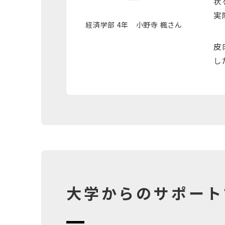
状
実
経済学部 4年 小野寺 楓さん
皮
し
大学からのサポート