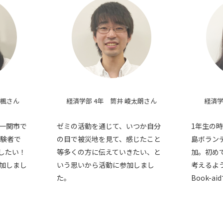
 楓さん
経済学部 4年 筒井 崚太朗さん
経済学
一関市で
ゼミの活動を通じて、いつか自分
1年生の
経験者で
の目で被災地を見て、感じたこと
島ボラン
したい！
等多くの方に伝えていきたい、と
加。初め
加しまし
いう思いから活動に参加しまし
考えるよ
た。
Book-