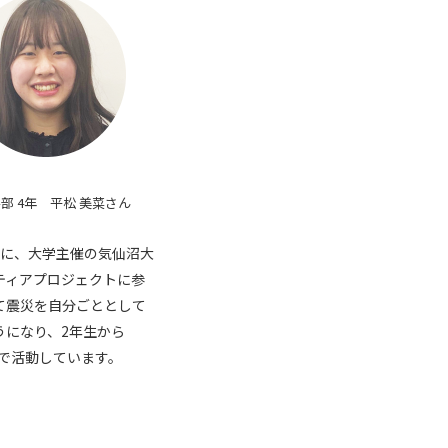
部 4年 平松 美菜さん
時に、大学主催の気仙沼大
ティアプロジェクトに参
て震災を自分ごととして
うになり、2年生から
aidで活動しています。