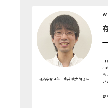
W
コ
a
ら
経済学部 4年 筒井 崚太朗さん
い
お