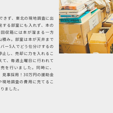
できず、東北の現地調査に出
完する部室にも入れず、本の
。回収箱には本が溜まる一方
山積み。部室は本が天井まで
バー5人でどう仕分けするの
停止し、売却に力を入れるこ
えて、毎週土曜日に行われて
販売を行いました。同時に、
、見事採用！30万円の援助金
や現地調査の費用に充てるこ
なりました。