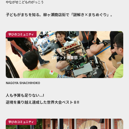
やながせこどものがっこう
子どもがまちを知る。柳ヶ瀬商店街で「謎解き×まちめぐり」。
学びのコミュニティ
ロボット倶楽部
NAGOYA SHACHIHOKO
人も予算も足りない...!
逆境を乗り越え達成した世界大会ベスト８!!
学びのコミュニティ