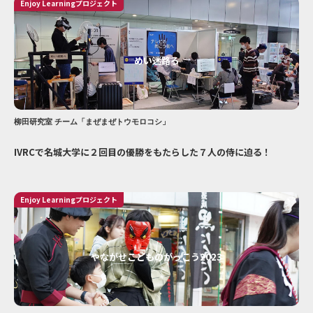
Enjoy Learningプロジェクト
めい迷路ろ
柳田研究室 チーム「まぜまぜトウモロコシ」
IVRCで名城大学に２回目の優勝をもたらした７人の侍に迫る！
Enjoy Learningプロジェクト
やながせこどものがっこう2023