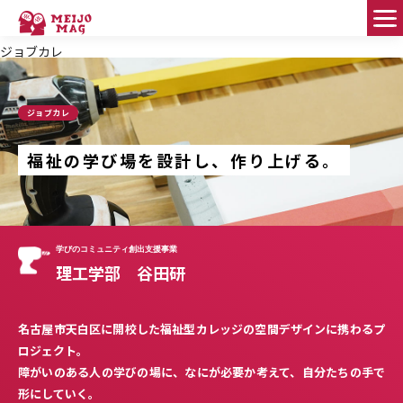
ジョブカレ
FEATURE PEOPLE
ジョブカレ
Good Fellows
福祉の学び場を設計し、作り上げる。
MEIJO DIAMOND
HELLO WORLD!
学びのコミュニティ創出支援事業
名城大のススメ！
理工学部 谷田研
学びのコミュニティ
名古屋市天白区に開校した福祉型カレッジの空間デザインに携わるプ
ロジェクト。
MEIPLE
障がいのある人の学びの場に、なにが必要か考えて、自分たちの手で
形にしていく。