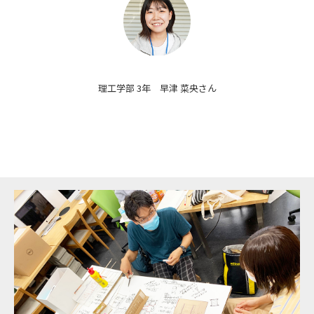
理工学部 3年 早津 菜央さん