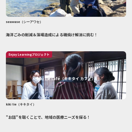
seawase（シーアワセ）
海洋ごみの削減＆藻場造成による磯焼け解消に挑む！
Enjoy Learningプロジェクト
kiki tie café（キキタイ カフェ）
kiki tie（キキタイ）
"お話"を聴くことで、地域の医療ニーズを探る！