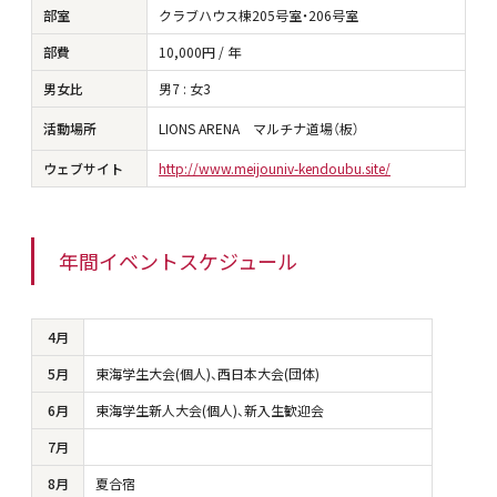
部室
クラブハウス棟205号室・206号室
部費
10,000円 / 年
男女比
男7 : 女3
活動場所
LIONS ARENA マルチナ道場（板）
ウェブサイト
http://www.meijouniv-kendoubu.site/
年間イベントスケジュール
4月
5月
東海学生大会(個人)、西日本大会(団体)
6月
東海学生新人大会(個人)、新入生歓迎会
7月
8月
夏合宿