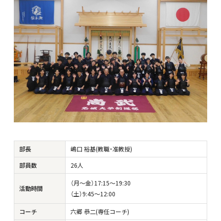
部長
嶋口 裕基(教職・准教授)
部員数
26人
（月～金）17:15～19:30
活動時間
（土）9:45～12:00
コーチ
六郷 恭二(専任コーチ)