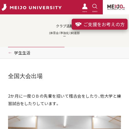
meimo
SEARCH
ご支援をお考えの方
クラブ活動
[体育会（準強化）]剣道部
学生生活
全国大会出場
2か月に一度ＯＢの先輩を招いて稽古会をしたり、他大学と練
習試合をしたりしています。