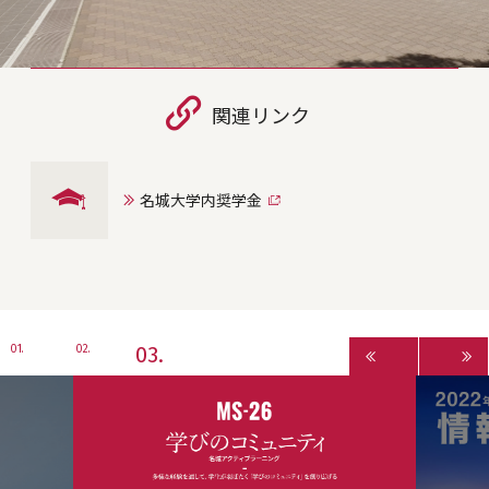
関連リンク
名城大学内奨学金
3
1
2