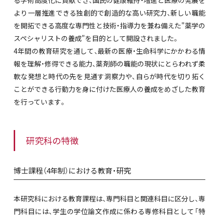
る学術高度化に貢献でき、国民の健康維持・増進と医療の発展を
より一層推進できる独創的で創造的な高い研究力、新しい職能
を開拓できる高度な専門性と技術・指導力を兼ね備えた"薬学の
スペシャリストの養成"を目的として開設されました。
4年間の教育研究を通して、最新の医療・生命科学にかかわる情
報を理解・修得できる能力、薬剤師の職能の現状にとらわれず柔
軟な発想と時代の先を見通す洞察力や、自らが時代を切り拓く
ことができる行動力を身に付けた医療人の養成をめざした教育
を行っています。
研究科の特徴
博士課程（4年制）における教育・研究
本研究科における教育課程は、専門科目と関連科目に区分し、専
門科目には、学生の学位論文作成に係わる専修科目として「特