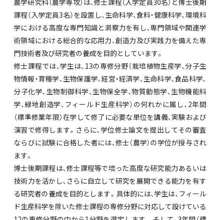
農学研究科（農学専攻）は、修士課程（入学定員30名）と博士後期
課程（入学定員3名）を設置し、生命科学、食料・健康科学、環境科
学における高度な専門知識と洞察力を有し、専門領域や関連学
術領域における総合的な応用力、創造力及び実践力を備えた専
門技術者及び研究者の養成を目的としています。
修士課程では、学生は、13の専修分野（栽培植物生産学、分子生
物情報・育種学、生物保護学、経営・経済学、生命科学、食品科学、
分子化学、生物制御科学、生物保全学、物質動態学、生物機能科
学、緑地創造学、フィールド生産科学）の何れかに属し、2年間
（標準修業年限）在学して修了に必要な単位を講義、実験および
演習で修得します。さらに、学位修士論文を提出してその審査
ならびに試験に合格した者には、修士（農学）の学位が授与され
ます。
博士後期課程は、修士課程等で培った高度な研究能力あるいは
技術力を活かし、さらに自立して研究を展開できる能力を有す
る研究者の養成を目的とします。具体的には、学生は、フィール
ド生産科学を除いた修士課程の専修分野に対応して設けている
12の専修分野の中から1分野を選定します。 そして、3年間（標