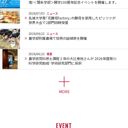
壇！＜理系学部＞開学100周年記念イベントを開催します。
2026/07/03
ニュース
名城大学発「花酵母factory」の酵母を使用したピッツァが
世界大会で2部門同時受賞
2026/06/22
ニュース
農学部附属農場で恒例の田植祭を開催
2026/04/22
受賞
農学研究科修士課程２年の大辻泰地さんが 2026年度笹川
科学研究助成･学術研究部門に採択
MORE
EVENT