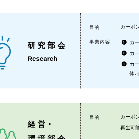
カーボ
目的
事業内容
カ
研究部会
1
カ
2
Research
カ
3
体、
カーボ
目的
経営・
再生可
環境部会