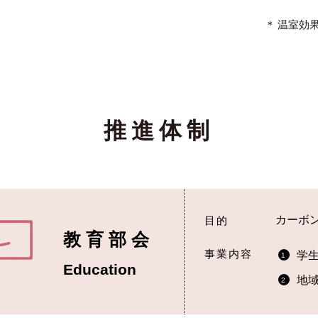
＊ 温室効
推進体制
カーボ
目的
教育部会
事業内容
学
1
Education
地
2