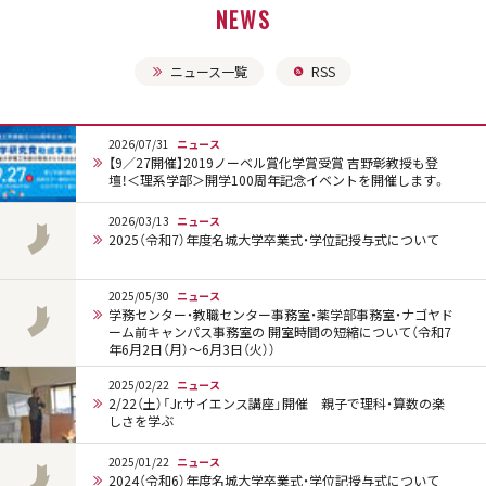
NEWS
ニュース一覧
RSS
2026/07/31
ニュース
【9／27開催】2019ノーベル賞化学賞受賞 吉野彰教授も登
壇！＜理系学部＞開学100周年記念イベントを開催します。
2026/03/13
ニュース
2025（令和7）年度名城大学卒業式・学位記授与式について
2025/05/30
ニュース
学務センター・教職センター事務室・薬学部事務室・ナゴヤド
ーム前キャンパス事務室の 開室時間の短縮について（令和7
年6月2日（月）～6月3日（火））
2025/02/22
ニュース
2/22（土）「Jr.サイエンス講座」開催 親子で理科・算数の楽
しさを学ぶ
2025/01/22
ニュース
2024（令和6）年度名城大学卒業式・学位記授与式について