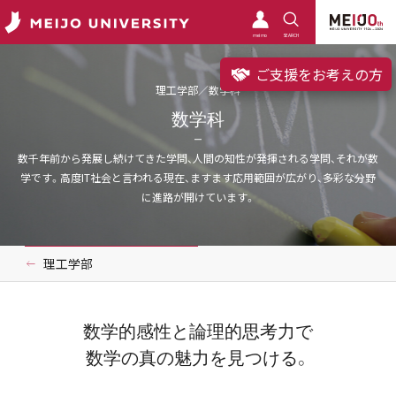
meimo
SEARCH
ご支援をお考えの方
理工学部／数学科
数学科
数千年前から発展し続けてきた学問、人間の知性が発揮される学問、それが数
学です。高度IT社会と言われる現在、ますます応用範囲が広がり、多彩な分野
に進路が開けています。
理工学部
数学的感性と論理的思考力で
数学の真の魅力を見つける。