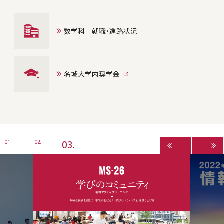
数学科 就職・進路状況
名城大学内奨学金
3
1
2