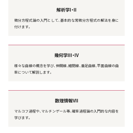
解析学I・II
微分方程式論の入門として、基本的な常微分方程式の解法を身に
付けます。
幾何学III・IV
様々な曲線の概念を学び、伸開線、縮閉線、垂足曲線、平面曲線の曲
率について解説します。
数理情報VII
マルコフ過程や、マルチンゲール等、確率過程論の入門的な内容を
学びます。