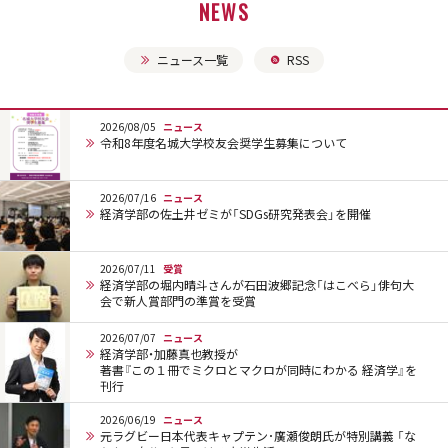
NEWS
ニュース一覧
RSS
2026/08/05
ニュース
令和8年度名城大学校友会奨学生募集について
2026/07/16
ニュース
経済学部の佐土井ゼミが「SDGs研究発表会」を開催
2026/07/11
受賞
経済学部の堀内晴斗さんが石田波郷記念「はこべら」俳句大
会で新人賞部門の準賞を受賞
2026/07/07
ニュース
経済学部・加藤真也教授が
著書『この１冊でミクロとマクロが同時にわかる 経済学』を
刊行
2026/06/19
ニュース
元ラグビー日本代表キャプテン･廣瀬俊朗氏が特別講義 「な