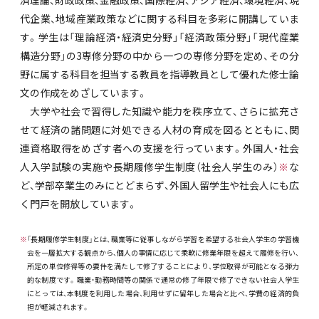
済理論、財政政策、金融政策、国際経済、アジア経済、環境経済、現
代企業、地域産業政策などに関する科目を多彩に開講していま
す。学生は「理論経済・経済史分野」「経済政策分野」「現代産業
構造分野」の3専修分野の中から一つの専修分野を定め、その分
野に属する科目を担当する教員を指導教員として優れた修士論
文の作成をめざしています。
大学や社会で習得した知識や能力を秩序立て、さらに拡充さ
せて経済の諸問題に対処できる人材の育成を図るとともに、関
連資格取得をめざす者への支援を行っています。外国人・社会
人入学試験の実施や長期履修学生制度（社会人学生のみ）
※
な
ど、学部卒業生のみにとどまらず、外国人留学生や社会人にも広
く門戸を開放しています。
※
「長期履修学生制度」とは、職業等に従事しながら学習を希望する社会人学生の学習機
会を一層拡大する観点から、個人の事情に応じて柔軟に修業年限を超えて履修を行い、
所定の単位修得等の要件を満たして修了することにより、学位取得が可能となる弾力
的な制度です。職業・勤務時間等の関係で通常の修了年限で修了できない社会人学生
にとっては、本制度を利用した場合、利用せずに留年した場合と比べ、学費の経済的負
担が軽減されます。