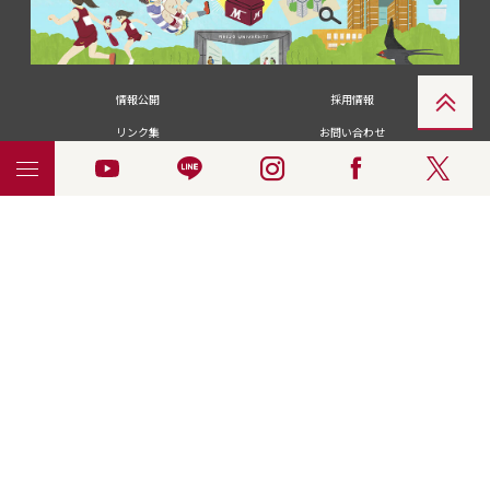
情報公開
採用情報
リンク集
お問い合わせ
メディアの皆さま
卒業生の皆さま
名城大学への寄付・募金
附属図書館
統合ポータルサイ
ポリシ
個人情報の共同利用に
名城大学サー
ENGLISH
ト
ー
ついて
ビス
© 2018 Meijo University