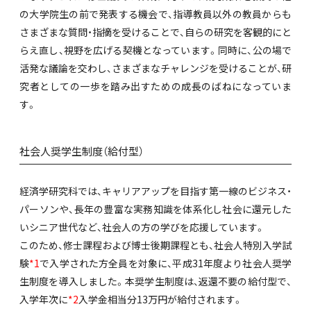
の大学院生の前で発表する機会で、指導教員以外の教員からも
さまざまな質問・指摘を受けることで、自らの研究を客観的にと
らえ直し、視野を広げる契機となっています。同時に、公の場で
活発な議論を交わし、さまざまなチャレンジを受けることが、研
究者としての一歩を踏み出すための成長のばねになっていま
す。
社会人奨学生制度（給付型）
経済学研究科では、キャリアアップを目指す第一線のビジネス・
パーソンや、長年の豊富な実務知識を体系化し社会に還元した
いシニア世代など、社会人の方の学びを応援しています。
このため、修士課程および博士後期課程とも、社会人特別入学試
験
*1
で入学された方全員を対象に、平成31年度より社会人奨学
生制度を導入しました。本奨学生制度は、返還不要の給付型で、
入学年次に
*2
入学金相当分13万円が給付されます。