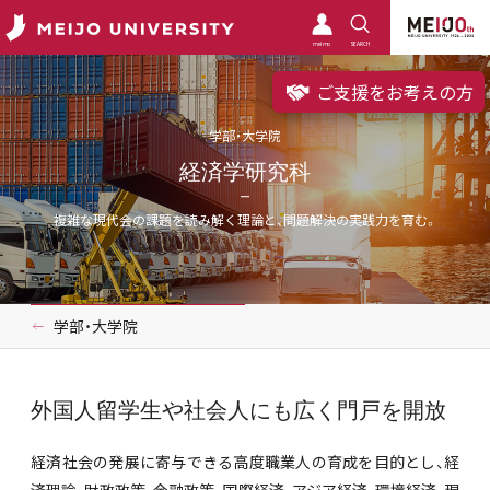
meimo
SEARCH
ご支援をお考えの方
学部・大学院
経済学研究科
複雑な現代会の課題を読み解く理論と、問題解決の実践力を育む。
学部・大学院
外国人留学生や社会人にも広く門戸を開放
経済社会の発展に寄与できる高度職業人の育成を目的とし、経