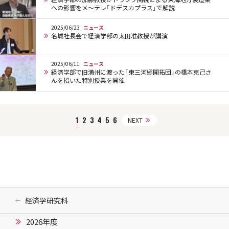
への影響をメ～テレ「ドデスカプラス」で解説
2025/06/23
ニュース
名城社長会で経済学部の太田准教授が講演
2025/06/11
ニュース
経済学部で旧満州に渡った「東三河郷開拓団」の橋本克己さ
んを招いた特別授業を開催
1
2
3
4
5
6
NEXT
経済学研究科
2026年度