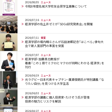
2026/08/05
ニュース
令和8年度名城大学校友会奨学生募集について
2026/07/16
ニュース
経済学部の佐土井ゼミが「SDGs研究発表会」を開催
2026/07/11
受賞
経済学部の堀内晴斗さんが石田波郷記念「はこべら」俳句大
会で新人賞部門の準賞を受賞
2026/07/07
ニュース
経済学部・加藤真也教授が
著書『この１冊でミクロとマクロが同時にわかる 経済学』を
刊行
2026/06/19
ニュース
元ラグビー日本代表キャプテン･廣瀬俊朗氏が特別講義 「な
りたい自分」を見つける大学生活
2026/06/03
ニュース
経済学部の講義に個人投資家・たけぞう氏が登壇
投資の魅力とリスクを解説
2026/04/27
ニュース