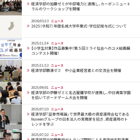
経済学部の加藤ゼミが中部電力と連携し、カーボンニュート
ラルのワークショップを開催
2026/03/13
ニュース
2025（令和7）年度名城大学卒業式・学位記授与式について
2025/11/14
ニュース
【小学生対象】作品募集中！第５回ミライ社会へのユメ絵画展
コンテスト開催！
2025/11/12
ニュース
経済学部勝浦ゼミ 中小企業経営者との交流会を開催
2025/09/01
ニュース
経済学部の伊藤ゼミと名古屋聾学校が連携し、中日青葉学園
を招いてボードゲーム大会を開催
2025/07/23
ニュース
経済学部「証券市場論」で世界最大級の資産運用会社である
Nuveenグループの日本法人の実務家を招き、資産運用のト
レンドを学ぶ
2025/07/22
ニュース
経済学部の加藤教授がトランプ関税による東海地方製造業