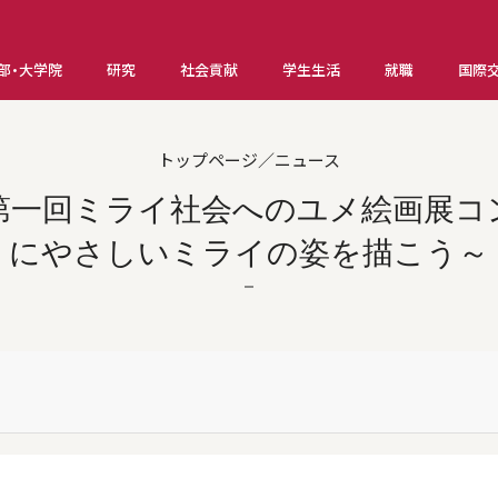
部・大学院
研究
社会貢献
学生生活
就職
国際
トップページ／ニュース
】第一回ミライ社会へのユメ絵画展コ
にやさしいミライの姿を描こう～