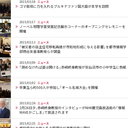
2015/03/18
ニュース
ゴマ栽培に力を入れるブルキナファソ国大臣が本学を訪問
2015/03/17
ニュース
ノーベル物理学賞受賞記念展示コーナーのオープニングセレモニーを
開催
2015/03/13
ニュース
「被災者の自主住宅移転再建が市街地形成に与える影響」を都市情報学
部柄谷友香准教授らが調査
2015/03/09
ニュース
「諦めなければ道は開ける」赤﨑終身教授が気仙沼市の小中学生に色紙
2015/03/02
ニュース
卒業生ら約500人が参加し「オール名城大会」を開催
2015/02/26
ニュース
2月26日夕、赤﨑終身教授のインタビューがNHK鹿児島放送局の「情報
WAVEかごしま」で放送されます
2015/02/25
ニュース