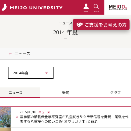
meimo
SEARCH
ニュース
ご支援をお考えの方
2014 年度
ニュース
2014年度
ニュース
受賞
クラブ
2015/03/18
ニュース
農学部の植物保全学研究室が八重咲きサクラ新品種を発見 尾張を代
表する八重桜への願いこめ「オワリガサネ」と命名