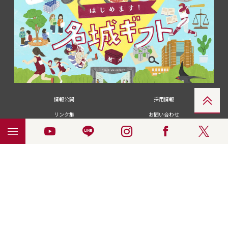
情報公開
採用情報
リンク集
お問い合わせ
メディアの皆さま
卒業生の皆さま
名城大学への寄付・募金
附属図書館
統合ポータルサイ
ポリシ
個人情報の共同利用に
名城大学サー
ENGLISH
ト
ー
ついて
ビス
© 2018 Meijo University