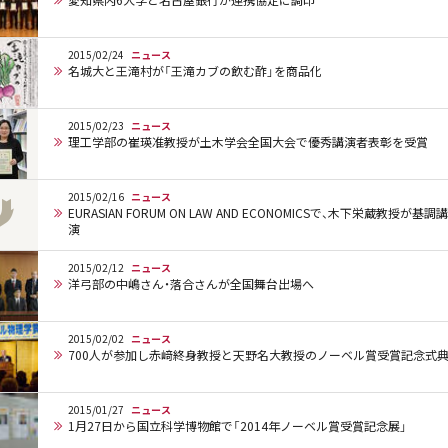
愛知県内6大学と名古屋銀行が連携協定に調印
2015/02/24
ニュース
名城大と王滝村が「王滝カブの飲む酢」を商品化
2015/02/23
ニュース
理工学部の崔瑛准教授が土木学会全国大会で優秀講演者表彰を受賞
2015/02/16
ニュース
EURASIAN FORUM ON LAW AND ECONOMICSで、木下栄蔵教授が基調講
演
2015/02/12
ニュース
洋弓部の中嶋さん・落合さんが全国舞台出場へ
2015/02/02
ニュース
700人が参加し赤﨑終身教授と天野名大教授のノーベル賞受賞記念式
2015/01/27
ニュース
1月27日から国立科学博物館で「2014年ノーベル賞受賞記念展」