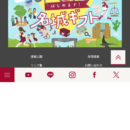
情報公開
採用情報
リンク集
お問い合わせ
メディアの皆さま
卒業生の皆さま
名城大学への寄付・募金
附属図書館
統合ポータルサイ
ポリシ
個人情報の共同利用に
名城大学サー
ENGLISH
ト
ー
ついて
ビス
© 2018 Meijo University