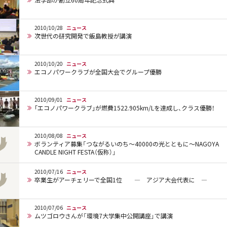
法学部が創立60周年記念式典
2010/10/28
ニュース
次世代の研究開発で飯島教授が講演
2010/10/20
ニュース
エコノパワークラブが全国大会でグループ優勝
2010/09/01
ニュース
｢エコノパワークラブ｣が燃費1522.905km/Lを達成し、クラス優勝！
2010/08/08
ニュース
ボランティア募集「つながるいのち～40000の光とともに～NAGOYA
CANDLE NIGHT FESTA（仮称）」
2010/07/16
ニュース
卒業生がアーチェリーで全国1位 ― アジア大会代表に ―
2010/07/06
ニュース
ムツゴロウさんが「環境7大学集中公開講座」で講演