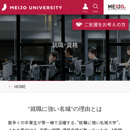
meimo
SEARCH
ご支援をお考えの方
就職・資格
HOME
"就職に強い名城"の理由とは
数多くの卒業生が第一線で活躍する、"就職に強い名城大学"。