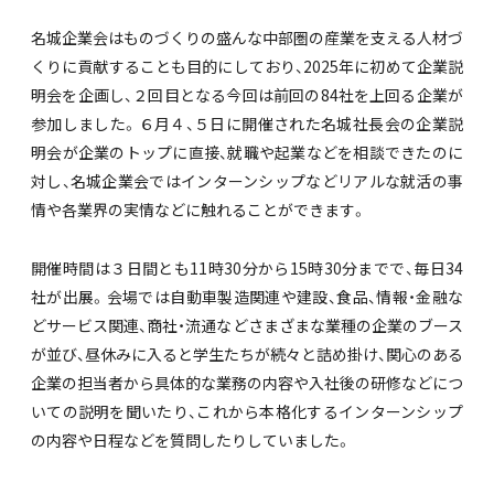
名城企業会はものづくりの盛んな中部圏の産業を支える人材づ
くりに貢献することも目的にしており、2025年に初めて企業説
明会を企画し、２回目となる今回は前回の84社を上回る企業が
参加しました。６月４、５日に開催された名城社長会の企業説
明会が企業のトップに直接、就職や起業などを相談できたのに
対し、名城企業会ではインターンシップなどリアルな就活の事
情や各業界の実情などに触れることができます。
開催時間は３日間とも11時30分から15時30分までで、毎日34
社が出展。会場では自動車製造関連や建設、食品、情報・金融な
どサービス関連、商社・流通などさまざまな業種の企業のブース
が並び、昼休みに入ると学生たちが続々と詰め掛け、関心のある
企業の担当者から具体的な業務の内容や入社後の研修などにつ
いての説明を聞いたり、これから本格化するインターンシップ
の内容や日程などを質問したりしていました。