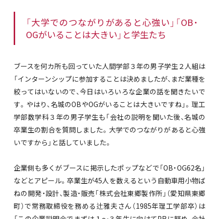
「大学でのつながりがあると心強い」「OB・
OGがいることは大きい」と学生たち
ブースを何カ所も回っていた人間学部３年の男子学生２人組は
「インターンシップに参加することは決めましたが、まだ業種を
絞ってはいないので、今日はいろいろな企業の話を聞きたいで
す。やはり、名城のOBやOGがいることは大きいですね」。理工
学部数学科３年の男子学生も「会社の説明を聞いた後、名城の
卒業生の割合を質問しました。大学でのつながりがあると心強
いですから」と話していました。
企業側も多くがブースに掲示したポップなどで「OB・OG62名」
などとアピール。卒業生が45人を数えるという自動車用小物ば
ねの開発・設計、製造・販売「株式会社東郷製作所」（愛知県東郷
町）で常務取締役を務める辻雅夫さん（1985年理工学部卒）は
「この企業説明会でまずは１～３年生に向けてPRに努め、会社