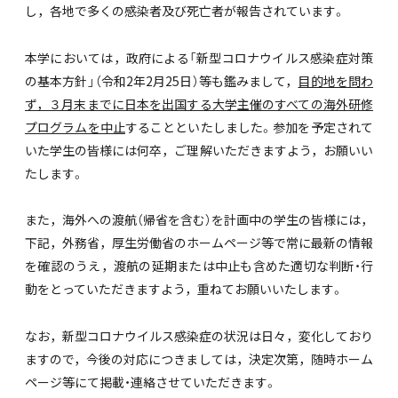
し，各地で多くの感染者及び死亡者が報告されています。
本学においては，政府による「新型コロナウイルス感染症対策
の基本方針」（令和2年2月25日）等も鑑みまして，
目的地を問わ
ず，３月末までに日本を出国する大学主催のすべての海外研修
プログラムを中止
することといたしました。参加を予定されて
いた学生の皆様には何卒，ご理解いただきますよう，お願いい
たします。
また，海外への渡航（帰省を含む）を計画中の学生の皆様には，
下記，外務省，厚生労働省のホームページ等で常に最新の情報
を確認のうえ，渡航の延期または中止も含めた適切な判断・行
動をとっていただきますよう，重ねてお願いいたします。
なお，新型コロナウイルス感染症の状況は日々，変化しており
ますので，今後の対応につきましては，決定次第，随時ホーム
ページ等にて掲載・連絡させていただきます。