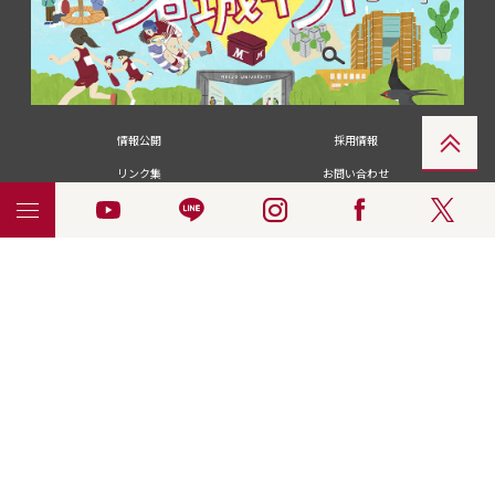
情報公開
採用情報
リンク集
お問い合わせ
メディアの皆さま
卒業生の皆さま
名城大学への寄付・募金
附属図書館
統合ポータルサイ
ポリシ
個人情報の共同利用に
名城大学サー
ENGLISH
ト
ー
ついて
ビス
© 2018 Meijo University