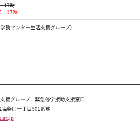
 17時
日 17時
（学務センター生活支援グループ）
活支援グループ 緊急修学援助支援窓口
白区塩釜口一丁目501番地
.ac.jp