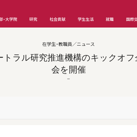
部・大学院
研究
社会貢献
学生生活
就職
国際
在学生・教職員／ニュース
ートラル研究推進機構のキックオフ
会を開催