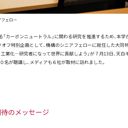
アフェロー
「カーボンニュートラル」に関わる研究を推進するため、本学が
クオフ特別企画として、機構のシニアフェローに就任した大同
と工業化―研究者になって世界に貢献しよう」が７月13日、天白
０名が聴講し、メディアも６社が取材に訪れました。
期待のメッセージ