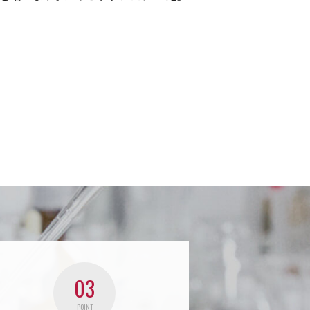
03
POINT