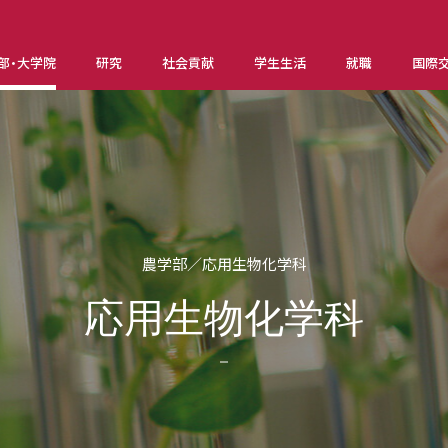
部・大学院
研究
社会貢献
学生生活
就職
国際
農学部／応用生物化学科
応用生物化学科