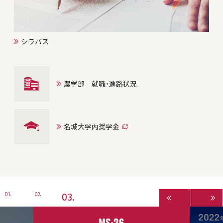
シラバス
農学部 就職・進路状況
名城大学内奨学金
3
1
2