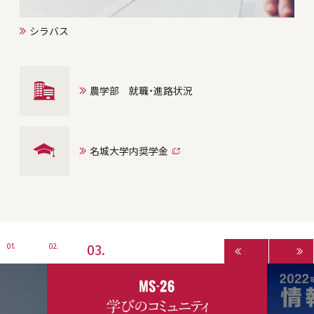
シラバス
農学部 就職・進路状況
名城大学内奨学金
3
1
2