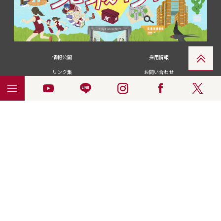
情報公開
採用情報
リンク集
お問い合わせ
メディアの皆さま
卒業生の皆さま
名城大学への寄付・募金
附属図書館
統合ポータルサイ
ポリシ
個人情報の共同利用に
名城大学サー
ENGLISH
ト
ー
ついて
ビス
© 2018 Meijo University