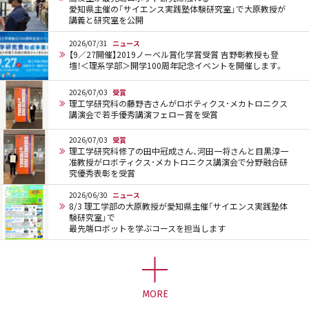
愛知県主催の「サイエンス実践塾体験研究室」で大原教授が
講義と研究室を公開
2026/07/31
ニュース
【9／27開催】2019ノーベル賞化学賞受賞 吉野彰教授も登
壇！＜理系学部＞開学100周年記念イベントを開催します。
2026/07/03
受賞
理工学研究科の藤野杏さんがロボティクス･メカトロニクス
講演会で若手優秀講演フェロー賞を受賞
2026/07/03
受賞
理工学研究科修了の田中冠成さん、河田一将さんと目黒淳一
准教授がロボティクス･メカトロニクス講演会で分野融合研
究優秀表彰を受賞
2026/06/30
ニュース
8/3 理工学部の大原教授が愛知県主催「サイエンス実践塾体
験研究室」で
最先端ロボットを学ぶコースを担当します
MORE