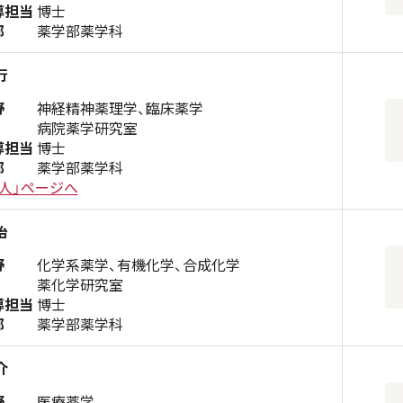
導担当
博士
部
薬学部薬学科
行
野
神経精神薬理学、臨床薬学
病院薬学研究室
導担当
博士
部
薬学部薬学科
人」ページへ
治
野
化学系薬学、有機化学、合成化学
薬化学研究室
導担当
博士
部
薬学部薬学科
介
野
医療薬学