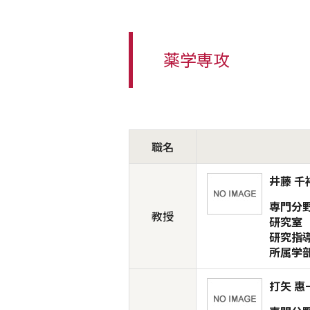
薬学専攻
職名
井藤 千
専門分
教授
研究室
研究指
所属学
打矢 惠