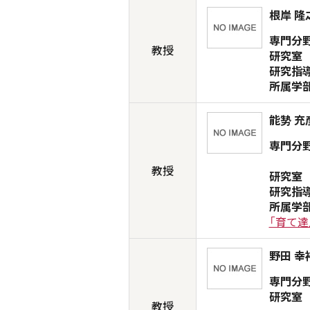
根岸 隆
専門分
教授
研究室
研究指
所属学
能㔟 充
専門分
教授
研究室
研究指
所属学
「育て達
野田 幸
専門分
研究室
教授