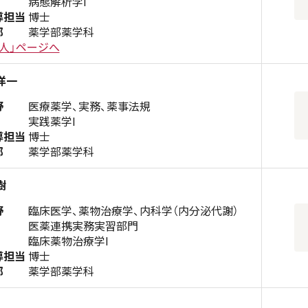
病態解析学I
導担当
博士
部
薬学部薬学科
人」ページへ
洋一
野
医療薬学、実務、薬事法規
実践薬学I
導担当
博士
部
薬学部薬学科
樹
野
臨床医学、薬物治療学、内科学（内分泌代謝）
医薬連携実務実習部門
臨床薬物治療学I
導担当
博士
部
薬学部薬学科