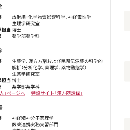
之
野
放射線・化学物質影響科学、神経毒性学
生理学研究室
導担当
博士
部
薬学部薬学科
彦
野
生薬学、漢方方剤および民間伝承薬の科学的
解析（分析化学、薬理学、薬物動態学）
生薬学研究室
導担当
博士
部
薬学部薬学科
人」ページへ
特設サイト「漢方随想録」
裕
野
神経精神分子薬理学
医薬連携実務実習部門