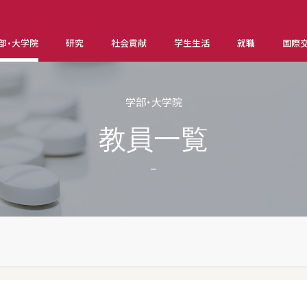
部・大学院
研究
社会貢献
学生生活
就職
国際
学部・大学院
教員一覧