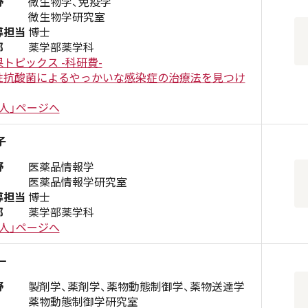
野
微生物学、免疫学
微生物学研究室
導担当
博士
部
薬学部薬学科
トピックス -科研費-
性抗酸菌によるやっかいな感染症の治療法を見つけ
人」ページへ
子
野
医薬品情報学
医薬品情報学研究室
導担当
博士
部
薬学部薬学科
人」ページへ
一
野
製剤学、薬剤学、薬物動態制御学、薬物送達学
薬物動態制御学研究室