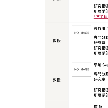
研究指
所属学
「育て達
長谷川 
専門分
教授
研究室
研究指
所属学
早川 伸
専門分
研究室
教授
研究指
所属学
原 脩