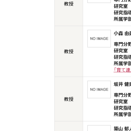
教授
研究室
研究指
所属学
小森 由
専門分
研究室
教授
研究指
所属学
「育て達
坂井 健
専門分
教授
研究室
研究指
所属学
築山 郁