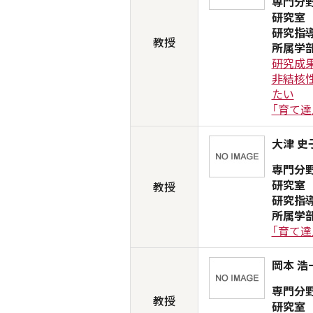
専門分
研究室
研究指
教授
所属学
研究成果
非結核
たい
「育て達
大津 史
専門分
研究室
教授
研究指
所属学
「育て達
岡本 浩
専門分
教授
研究室