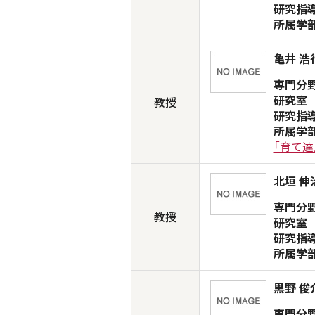
研究指
所属学
亀井 浩
専門分
研究室
教授
研究指
所属学
「育て達
北垣 伸
専門分
教授
研究室
研究指
所属学
黒野 俊
専門分