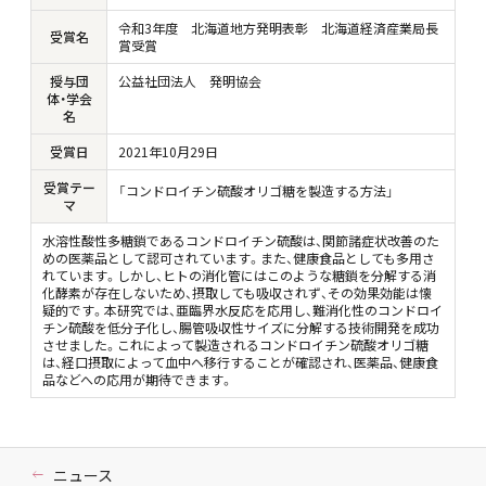
令和3年度 北海道地方発明表彰 北海道経済産業局長
受賞名
賞受賞
授与団
公益社団法人 発明協会
体・学会
名
受賞日
2021年10月29日
受賞テー
「コンドロイチン硫酸オリゴ糖を製造する方法」
マ
水溶性酸性多糖鎖であるコンドロイチン硫酸は、関節諸症状改善のた
めの医薬品として認可されています。また、健康食品としても多用さ
れています。しかし、ヒトの消化管にはこのような糖鎖を分解する消
化酵素が存在しないため、摂取しても吸収されず、その効果効能は懐
疑的です。本研究では、亜臨界水反応を応用し、難消化性のコンドロイ
チン硫酸を低分子化し、腸管吸収性サイズに分解する技術開発を成功
させました。これによって製造されるコンドロイチン硫酸オリゴ糖
は、経口摂取によって血中へ移行することが確認され、医薬品、健康食
品などへの応用が期待できます。
ニュース