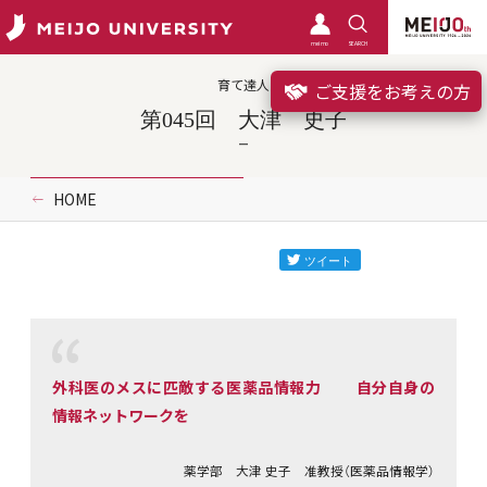
meimo
SEARCH
育て達人
ご支援をお考えの方
第045回 大津 史子
HOME
外科医のメスに匹敵する医薬品情報力 自分自身の
情報ネットワークを
薬学部 大津 史子 准教授（医薬品情報学）