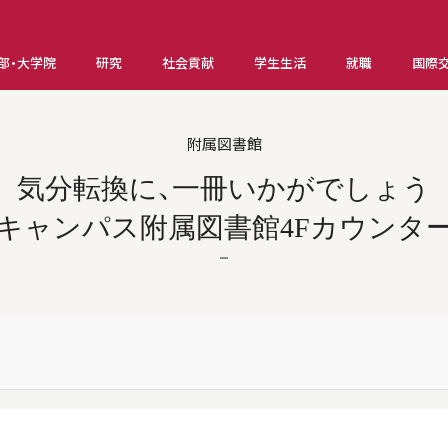
部・大学院
研究
社会貢献
学生生活
就職
国際
附属図書館
気分転換に、一冊いかがでしょう
白キャンパス附属図書館4Fカウンター